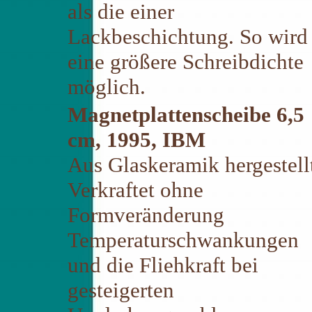
als die einer
Lackbeschichtung. So wird
eine größere Schreibdichte
möglich.
Magnetplattenscheibe 6,5
cm, 1995, IBM
Aus Glaskeramik hergestell
Verkraftet ohne
Formveränderung
Temperaturschwankungen
und die Fliehkraft bei
gesteigerten