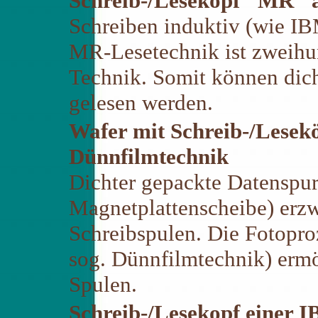
Schreib-/Lesekopf "MR" 
Schreiben induktiv (wie I
MR-Lesetechnik ist zweihun
Technik. Somit können dich
gelesen werden.
Wafer mit Schreib-/Lesek
Dünnfilmtechnik
Dichter gepackte Datenspur
Magnetplattenscheibe) erz
Schreibspulen. Die Fotopro
sog. Dünnfilmtechnik) erm
Spulen.
Schreib-/Lesekopf einer 