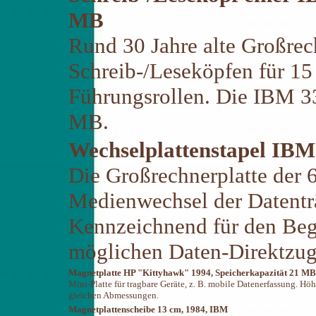
MB
Rund 30 Jahre alte Großrec
Schreib-/Leseköpfen für 15
Führungsrollen. Die IBM 33
MB.
Wechselplattenstapel IBM
Die Großrechnerplatte der 6
Medienwechsel der Datenträ
Kennzeichnend für den Begi
möglichen Daten-Direktzugr
Magnetplatte HP "Kittyhawk" 1994, Speicherkapazität 21 MB
Mini-Platte für tragbare Geräte, z. B. mobile Datenerfassung. H
gleichen Abmessungen.
Magnetplattenscheibe 13 cm, 1984, IBM