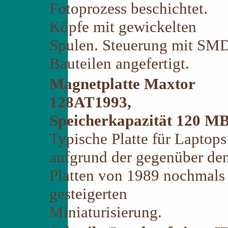
Fotoprozess beschichtet.
Köpfe mit gewickelten
Spulen. Steuerung mit SM
Bauteilen angefertigt.
Magnetplatte Maxtor
128AT1993,
Speicherkapazität 120 M
Typische Platte für Laptops
aufgrund der gegenüber de
Platten von 1989 nochmals
gesteigerten
Miniaturisierung.