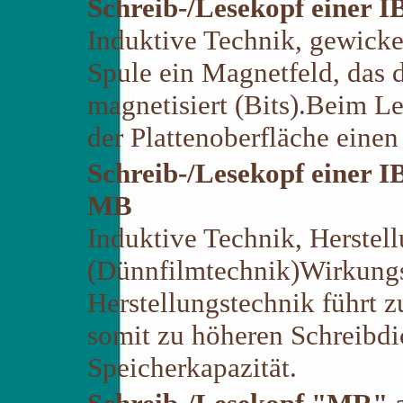
Schreib-/Lesekopf einer 
Induktive Technik, gewicke
Spule ein Magnetfeld, das d
magnetisiert (Bits).Beim Le
der Plattenoberfläche einen
Schreib-/Lesekopf einer 
MB
Induktive Technik, Herstel
(Dünnfilmtechnik)Wirkung
Herstellungstechnik führt 
somit zu höheren Schreibdi
Speicherkapazität.