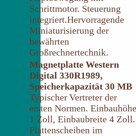
Schrittmotor. Steuerung
integriert.Hervorragende
Miniaturisierung der
bewährten
Großrechnertechnik.
Magnetplatte Western
Digital 330R1989,
Speicherkapazität 30 MB
Typischer Vertreter der
ersten Normen. Einbauhöh
1 Zoll, Einbaubreite 4 Zoll.
Plattenscheiben im