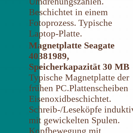
Umdrehungszahlen.
Beschichtet in einem
Fotoprozess. Typische
Laptop-Platte.
Magnetplatte Seagate
40381989,
Speicherkapazität 30 MB
Typische Magnetplatte der
frühen PC.Plattenscheiben
Eisenoxidbeschichtet.
Schreib-/Leseköpfe indukti
mit gewickelten Spulen.
Kopfbewegung mit