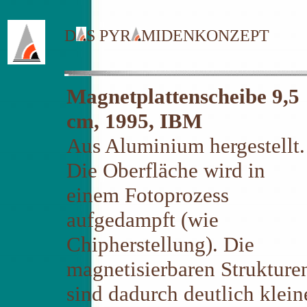
D
S PYR
MIDENKONZEPT
Magnetplattenscheibe 9,5
cm, 1995, IBM
Aus Aluminium hergestellt.
Die Oberfläche wird in
einem Fotoprozess
aufgedampft (wie
Chipherstellung). Die
magnetisierbaren Strukture
sind dadurch deutlich klein